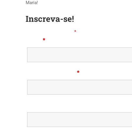
Maria!
Inscreva-se!
Campos marcados com
*
são requeridos
Nome
*
Telefone (whatsapp)
*
E-mail