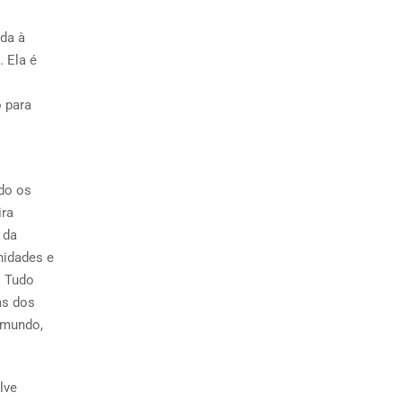
da à
 Ela é
 para
do os
ira
 da
nidades e
. Tudo
as dos
 mundo,
lve