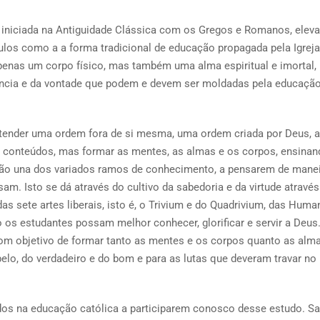
 iniciada na Antiguidade Clássica com os Gregos e Romanos, eleva
ulos como a a forma tradicional de educação propagada pela Igreja.
nas um corpo físico, mas também uma alma espiritual e imortal,
gência e da vontade que podem e devem ser moldadas pela educação
tender uma ordem fora de si mesma, uma ordem criada por Deus, a
r conteúdos, mas formar as mentes, as almas e os corpos, ensinan
são una dos variados ramos de conhecimento, a pensarem de mane
. Isto se dá através do cultivo da sabedoria e da virtude através
s sete artes liberais, isto é, o Trivium e do Quadrivium, das Huma
o os estudantes possam melhor conhecer, glorificar e servir a Deus
com objetivo de formar tanto as mentes e os corpos quanto as alm
elo, do verdadeiro e do bom e para as lutas que deveram travar no
os na educação católica a participarem conosco desse estudo. Sa