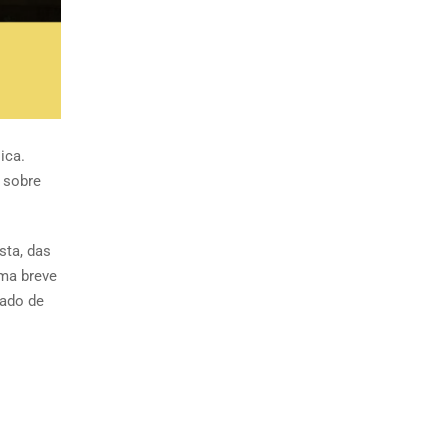
ica.
 sobre
sta, das
uma breve
cado de